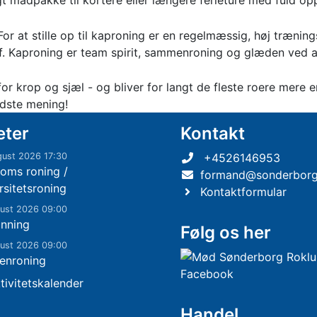
 madpakke til kortere eller længere ferieture med fuld opp
! For at stille op til kaproning er en regelmæssig, høj træn
 af. Kaproning er team spirit, sammenroning og glæden ved 
or krop og sjæl - og bliver for langt de fleste roere mere en
dste mening!
eter
Kontakt
gust 2026 17:30
+4526146953
oms roning /
formand@sonderborg
rsitetsroning
Kontaktformular
gust 2026 09:00
inning
Følg os her
gust 2026 09:00
enroning
tivitetskalender
Handel